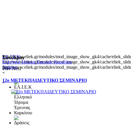
http://www.eliek.gr/modules/mod_image_show_gk4/cache/eliek_slide
ΕΛ.Ι.Ε.Κ
Συνεδρια
http://www.eliek.gr/modules/mod_image_show_gk4/cache/eliek_slide
Ελληνικό Ίδρυμα Έρευνας Καρκίνου
http://www.eliek.gr/modules/mod_image_show_gk4/cache/eliek_slide
Δράσεις
Prev
Next
«
12ο ΜΕΤΕΚΠΑΙΔΕΥΤΙΚΟ ΣΕΜΙΝΑΡΙΟ
»