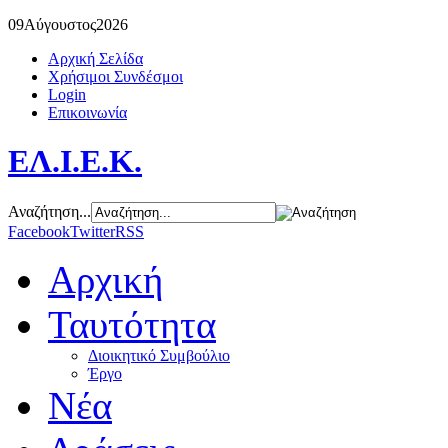
09
Αύγουστος
2026
Αρχική Σελίδα
Χρήσιμοι Συνδέσμοι
Login
Επικοινωνία
ΕΛ.Ι.Ε.Κ.
Αναζήτηση...
Facebook
Twitter
RSS
Αρχική
Ταυτότητα
Διοικητικό Συμβούλιο
Έργο
Νέα