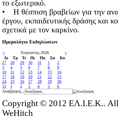
το εξωτερικό.
• Η θέσπιση βραβείων για την αν
έργου, εκπαιδευτικής δράσης και κ
σχετικά με τον καρκίνο.
Ημερολόγιο Εκδηλώσεων
«
Άυγουστος 2026
»
Δε
Tρ
Τε
Πε
Πα
Σα
Κυ
27
28
29
30
31
1
2
3
4
5
6
7
8
9
10
11
12
13
14
15
16
17
18
19
20
21
22
23
24
25
26
27
28
29
30
31
1
2
3
4
5
6
Αναζήτηση...
Copyright © 2012 ΕΛ.Ι.Ε.Κ.. All
WeHitch