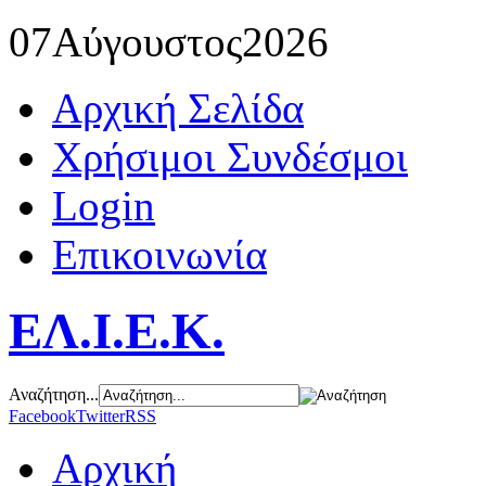
07
Αύγουστος
2026
Αρχική Σελίδα
Χρήσιμοι Συνδέσμοι
Login
Επικοινωνία
ΕΛ.Ι.Ε.Κ.
Αναζήτηση...
Facebook
Twitter
RSS
Αρχική