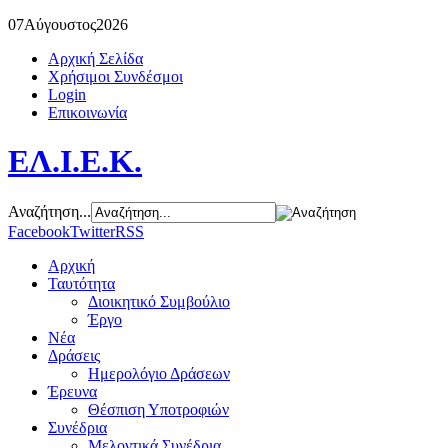
07
Αύγουστος
2026
Αρχική Σελίδα
Χρήσιμοι Συνδέσμοι
Login
Επικοινωνία
ΕΛ.Ι.Ε.Κ.
Αναζήτηση...
Facebook
Twitter
RSS
Αρχική
Ταυτότητα
Διοικητικό Συμβούλιο
Έργο
Νέα
Δράσεις
Ημερολόγιο Δράσεων
Έρευνα
Θέσπιση Υποτροφιών
Συνέδρια
Μελοντικά Συνέδρια