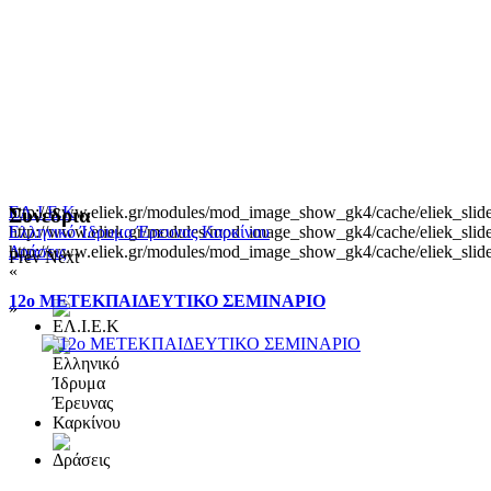
http://www.eliek.gr/modules/mod_image_show_gk4/cache/eliek_slide
ΕΛ.Ι.Ε.Κ
Συνεδρια
http://www.eliek.gr/modules/mod_image_show_gk4/cache/eliek_slide
Ελληνικό Ίδρυμα Έρευνας Καρκίνου
http://www.eliek.gr/modules/mod_image_show_gk4/cache/eliek_slide
Δράσεις
Prev
Next
«
12ο ΜΕΤΕΚΠΑΙΔΕΥΤΙΚΟ ΣΕΜΙΝΑΡΙΟ
»