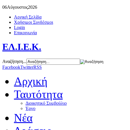
06
Αύγουστος
2026
Αρχική Σελίδα
Χρήσιμοι Συνδέσμοι
Login
Επικοινωνία
ΕΛ.Ι.Ε.Κ.
Αναζήτηση...
Facebook
Twitter
RSS
Αρχική
Ταυτότητα
Διοικητικό Συμβούλιο
Έργο
Νέα