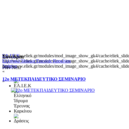
http://www.eliek.gr/modules/mod_image_show_gk4/cache/eliek_slide
ΕΛ.Ι.Ε.Κ
Συνεδρια
http://www.eliek.gr/modules/mod_image_show_gk4/cache/eliek_slide
Ελληνικό Ίδρυμα Έρευνας Καρκίνου
http://www.eliek.gr/modules/mod_image_show_gk4/cache/eliek_slide
Δράσεις
Prev
Next
«
12ο ΜΕΤΕΚΠΑΙΔΕΥΤΙΚΟ ΣΕΜΙΝΑΡΙΟ
»