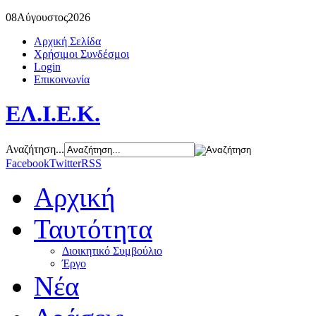
08
Αύγουστος
2026
Αρχική Σελίδα
Χρήσιμοι Συνδέσμοι
Login
Επικοινωνία
ΕΛ.Ι.Ε.Κ.
Αναζήτηση...
Facebook
Twitter
RSS
Αρχική
Ταυτότητα
Διοικητικό Συμβούλιο
Έργο
Νέα