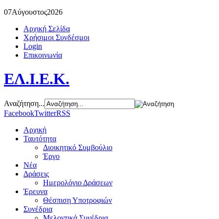
07
Αύγουστος
2026
Αρχική Σελίδα
Χρήσιμοι Συνδέσμοι
Login
Επικοινωνία
ΕΛ.Ι.Ε.Κ.
Αναζήτηση...
Facebook
Twitter
RSS
Αρχική
Ταυτότητα
Διοικητικό Συμβούλιο
Έργο
Νέα
Δράσεις
Ημερολόγιο Δράσεων
Έρευνα
Θέσπιση Υποτροφιών
Συνέδρια
Μελοντικά Συνέδρια