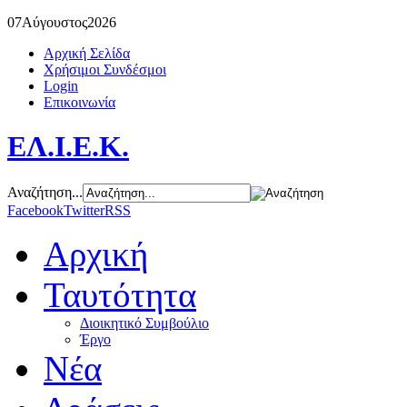
07
Αύγουστος
2026
Αρχική Σελίδα
Χρήσιμοι Συνδέσμοι
Login
Επικοινωνία
ΕΛ.Ι.Ε.Κ.
Αναζήτηση...
Facebook
Twitter
RSS
Αρχική
Ταυτότητα
Διοικητικό Συμβούλιο
Έργο
Νέα