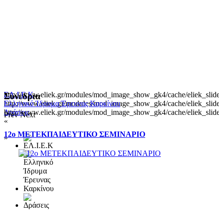
http://www.eliek.gr/modules/mod_image_show_gk4/cache/eliek_slide
ΕΛ.Ι.Ε.Κ
Συνεδρια
http://www.eliek.gr/modules/mod_image_show_gk4/cache/eliek_slide
Ελληνικό Ίδρυμα Έρευνας Καρκίνου
http://www.eliek.gr/modules/mod_image_show_gk4/cache/eliek_slide
Δράσεις
Prev
Next
«
12ο ΜΕΤΕΚΠΑΙΔΕΥΤΙΚΟ ΣΕΜΙΝΑΡΙΟ
»