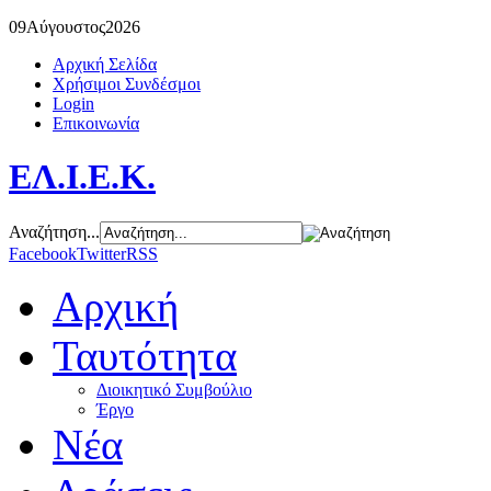
09
Αύγουστος
2026
Αρχική Σελίδα
Χρήσιμοι Συνδέσμοι
Login
Επικοινωνία
ΕΛ.Ι.Ε.Κ.
Αναζήτηση...
Facebook
Twitter
RSS
Αρχική
Ταυτότητα
Διοικητικό Συμβούλιο
Έργο
Νέα