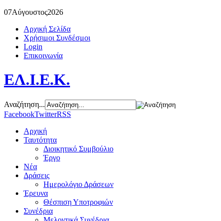
07
Αύγουστος
2026
Αρχική Σελίδα
Χρήσιμοι Συνδέσμοι
Login
Επικοινωνία
ΕΛ.Ι.Ε.Κ.
Αναζήτηση...
Facebook
Twitter
RSS
Αρχική
Ταυτότητα
Διοικητικό Συμβούλιο
Έργο
Νέα
Δράσεις
Ημερολόγιο Δράσεων
Έρευνα
Θέσπιση Υποτροφιών
Συνέδρια
Μελοντικά Συνέδρια