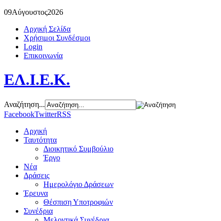
09
Αύγουστος
2026
Αρχική Σελίδα
Χρήσιμοι Συνδέσμοι
Login
Επικοινωνία
ΕΛ.Ι.Ε.Κ.
Αναζήτηση...
Facebook
Twitter
RSS
Αρχική
Ταυτότητα
Διοικητικό Συμβούλιο
Έργο
Νέα
Δράσεις
Ημερολόγιο Δράσεων
Έρευνα
Θέσπιση Υποτροφιών
Συνέδρια
Μελοντικά Συνέδρια