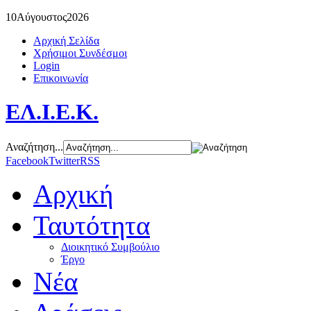
10
Αύγουστος
2026
Αρχική Σελίδα
Χρήσιμοι Συνδέσμοι
Login
Επικοινωνία
ΕΛ.Ι.Ε.Κ.
Αναζήτηση...
Facebook
Twitter
RSS
Αρχική
Ταυτότητα
Διοικητικό Συμβούλιο
Έργο
Νέα