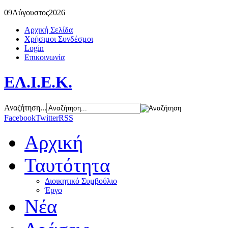
09
Αύγουστος
2026
Αρχική Σελίδα
Χρήσιμοι Συνδέσμοι
Login
Επικοινωνία
ΕΛ.Ι.Ε.Κ.
Αναζήτηση...
Facebook
Twitter
RSS
Αρχική
Ταυτότητα
Διοικητικό Συμβούλιο
Έργο
Νέα