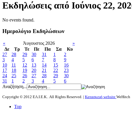
Εκδηλώσεις από Ιούνιος 22, 202
No events found.
Ημερολόγιο Εκδηλώσεων
«
Άυγουστος 2026
»
Δε
Tρ
Τε
Πε
Πα
Σα
Κυ
27
28
29
30
31
1
2
3
4
5
6
7
8
9
10
11
12
13
14
15
16
17
18
19
20
21
22
23
24
25
26
27
28
29
30
31
1
2
3
4
5
6
Αναζήτηση...
Copyright © 2012 ΕΛ.Ι.Ε.Κ.. All Rights Reserved. |
Κατασκευή website
WeHitch
Top