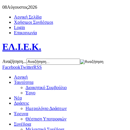
08
Αύγουστος
2026
Αρχική Σελίδα
Χρήσιμοι Συνδέσμοι
Login
Επικοινωνία
ΕΛ.Ι.Ε.Κ.
Αναζήτηση...
Facebook
Twitter
RSS
Αρχική
Ταυτότητα
Διοικητικό Συμβούλιο
Έργο
Νέα
Δράσεις
Ημερολόγιο Δράσεων
Έρευνα
Θέσπιση Υποτροφιών
Συνέδρια
Μελοντικά Συνέδρια