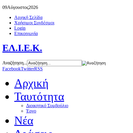
09
Αύγουστος
2026
Αρχική Σελίδα
Χρήσιμοι Συνδέσμοι
Login
Επικοινωνία
ΕΛ.Ι.Ε.Κ.
Αναζήτηση...
Facebook
Twitter
RSS
Αρχική
Ταυτότητα
Διοικητικό Συμβούλιο
Έργο
Νέα