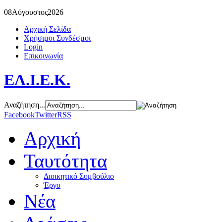
08
Αύγουστος
2026
Αρχική Σελίδα
Χρήσιμοι Συνδέσμοι
Login
Επικοινωνία
ΕΛ.Ι.Ε.Κ.
Αναζήτηση...
Facebook
Twitter
RSS
Αρχική
Ταυτότητα
Διοικητικό Συμβούλιο
Έργο
Νέα