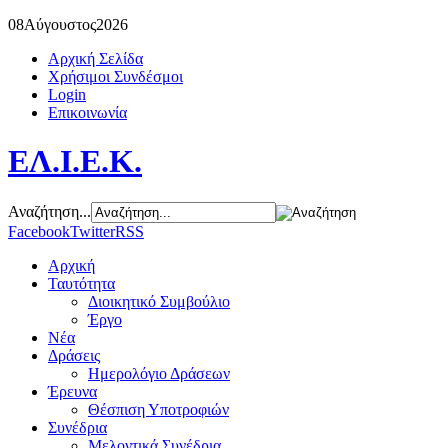
08
Αύγουστος
2026
Αρχική Σελίδα
Χρήσιμοι Συνδέσμοι
Login
Επικοινωνία
ΕΛ.Ι.Ε.Κ.
Αναζήτηση...
Facebook
Twitter
RSS
Αρχική
Ταυτότητα
Διοικητικό Συμβούλιο
Έργο
Νέα
Δράσεις
Ημερολόγιο Δράσεων
Έρευνα
Θέσπιση Υποτροφιών
Συνέδρια
Μελοντικά Συνέδρια