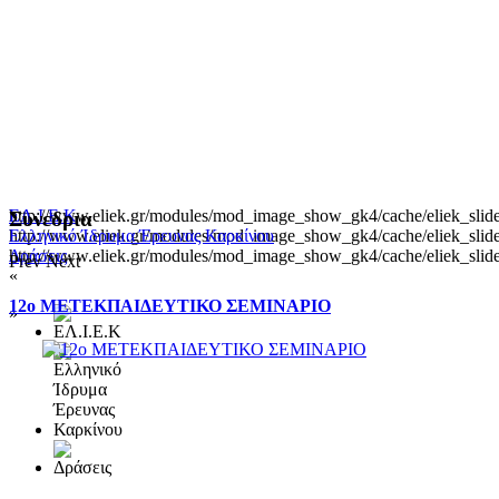
http://www.eliek.gr/modules/mod_image_show_gk4/cache/eliek_slide
ΕΛ.Ι.Ε.Κ
Συνεδρια
http://www.eliek.gr/modules/mod_image_show_gk4/cache/eliek_slide
Ελληνικό Ίδρυμα Έρευνας Καρκίνου
http://www.eliek.gr/modules/mod_image_show_gk4/cache/eliek_slide
Δράσεις
Prev
Next
«
12ο ΜΕΤΕΚΠΑΙΔΕΥΤΙΚΟ ΣΕΜΙΝΑΡΙΟ
»