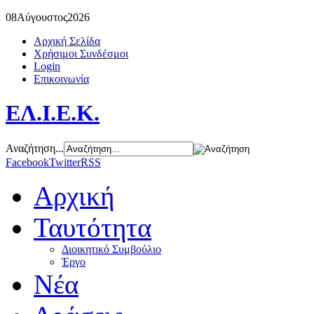
08
Αύγουστος
2026
Αρχική Σελίδα
Χρήσιμοι Συνδέσμοι
Login
Επικοινωνία
ΕΛ.Ι.Ε.Κ.
Αναζήτηση...
Facebook
Twitter
RSS
Αρχική
Ταυτότητα
Διοικητικό Συμβούλιο
Έργο
Νέα