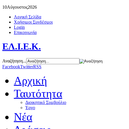
10
Αύγουστος
2026
Αρχική Σελίδα
Χρήσιμοι Συνδέσμοι
Login
Επικοινωνία
ΕΛ.Ι.Ε.Κ.
Αναζήτηση...
Facebook
Twitter
RSS
Αρχική
Ταυτότητα
Διοικητικό Συμβούλιο
Έργο
Νέα