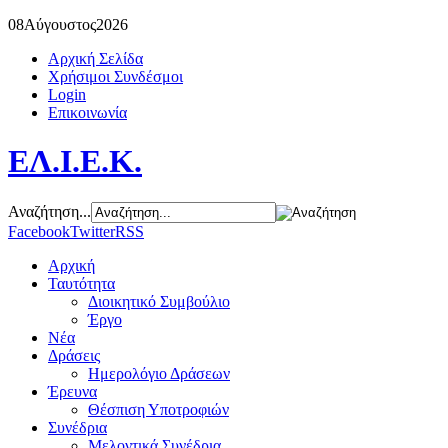
08
Αύγουστος
2026
Αρχική Σελίδα
Χρήσιμοι Συνδέσμοι
Login
Επικοινωνία
ΕΛ.Ι.Ε.Κ.
Αναζήτηση...
Facebook
Twitter
RSS
Αρχική
Ταυτότητα
Διοικητικό Συμβούλιο
Έργο
Νέα
Δράσεις
Ημερολόγιο Δράσεων
Έρευνα
Θέσπιση Υποτροφιών
Συνέδρια
Μελοντικά Συνέδρια