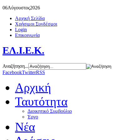
06
Αύγουστος
2026
Αρχική Σελίδα
Χρήσιμοι Συνδέσμοι
Login
Επικοινωνία
ΕΛ.Ι.Ε.Κ.
Αναζήτηση...
Facebook
Twitter
RSS
Αρχική
Ταυτότητα
Διοικητικό Συμβούλιο
Έργο
Νέα