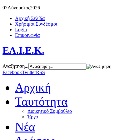
07
Αύγουστος
2026
Αρχική Σελίδα
Χρήσιμοι Συνδέσμοι
Login
Επικοινωνία
ΕΛ.Ι.Ε.Κ.
Αναζήτηση...
Facebook
Twitter
RSS
Αρχική
Ταυτότητα
Διοικητικό Συμβούλιο
Έργο
Νέα