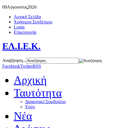
09
Αύγουστος
2026
Αρχική Σελίδα
Χρήσιμοι Συνδέσμοι
Login
Επικοινωνία
ΕΛ.Ι.Ε.Κ.
Αναζήτηση...
Facebook
Twitter
RSS
Αρχική
Ταυτότητα
Διοικητικό Συμβούλιο
Έργο
Νέα