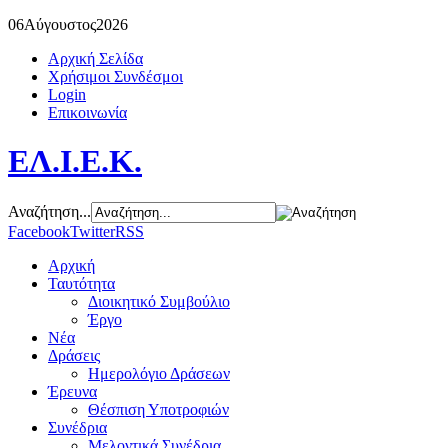
06
Αύγουστος
2026
Αρχική Σελίδα
Χρήσιμοι Συνδέσμοι
Login
Επικοινωνία
ΕΛ.Ι.Ε.Κ.
Αναζήτηση...
Facebook
Twitter
RSS
Αρχική
Ταυτότητα
Διοικητικό Συμβούλιο
Έργο
Νέα
Δράσεις
Ημερολόγιο Δράσεων
Έρευνα
Θέσπιση Υποτροφιών
Συνέδρια
Μελοντικά Συνέδρια