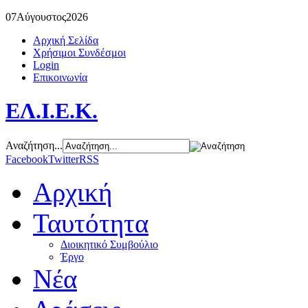
07
Αύγουστος
2026
Αρχική Σελίδα
Χρήσιμοι Συνδέσμοι
Login
Επικοινωνία
ΕΛ.Ι.Ε.Κ.
Αναζήτηση...
Facebook
Twitter
RSS
Αρχική
Ταυτότητα
Διοικητικό Συμβούλιο
Έργο
Νέα