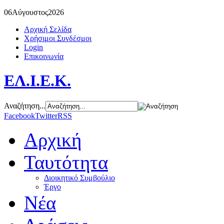
06
Αύγουστος
2026
Αρχική Σελίδα
Χρήσιμοι Συνδέσμοι
Login
Επικοινωνία
ΕΛ.Ι.Ε.Κ.
Αναζήτηση...
Facebook
Twitter
RSS
Αρχική
Ταυτότητα
Διοικητικό Συμβούλιο
Έργο
Νέα