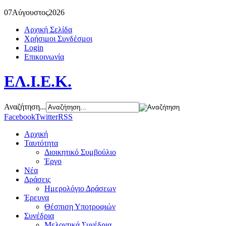
07
Αύγουστος
2026
Αρχική Σελίδα
Χρήσιμοι Συνδέσμοι
Login
Επικοινωνία
ΕΛ.Ι.Ε.Κ.
Αναζήτηση...
Facebook
Twitter
RSS
Αρχική
Ταυτότητα
Διοικητικό Συμβούλιο
Έργο
Νέα
Δράσεις
Ημερολόγιο Δράσεων
Έρευνα
Θέσπιση Υποτροφιών
Συνέδρια
Μελοντικά Συνέδρια