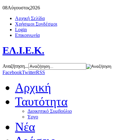
08
Αύγουστος
2026
Αρχική Σελίδα
Χρήσιμοι Συνδέσμοι
Login
Επικοινωνία
ΕΛ.Ι.Ε.Κ.
Αναζήτηση...
Facebook
Twitter
RSS
Αρχική
Ταυτότητα
Διοικητικό Συμβούλιο
Έργο
Νέα