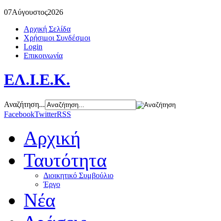
07
Αύγουστος
2026
Αρχική Σελίδα
Χρήσιμοι Συνδέσμοι
Login
Επικοινωνία
ΕΛ.Ι.Ε.Κ.
Αναζήτηση...
Facebook
Twitter
RSS
Αρχική
Ταυτότητα
Διοικητικό Συμβούλιο
Έργο
Νέα