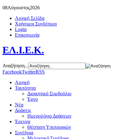
08
Αύγουστος
2026
Αρχική Σελίδα
Χρήσιμοι Συνδέσμοι
Login
Επικοινωνία
ΕΛ.Ι.Ε.Κ.
Αναζήτηση...
Facebook
Twitter
RSS
Αρχική
Ταυτότητα
Διοικητικό Συμβούλιο
Έργο
Νέα
Δράσεις
Ημερολόγιο Δράσεων
Έρευνα
Θέσπιση Υποτροφιών
Συνέδρια
Μελοντικά Συνέδρια