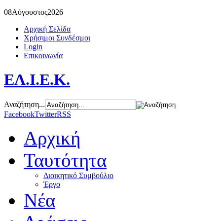
08
Αύγουστος
2026
Αρχική Σελίδα
Χρήσιμοι Συνδέσμοι
Login
Επικοινωνία
ΕΛ.Ι.Ε.Κ.
Αναζήτηση...
Facebook
Twitter
RSS
Αρχική
Ταυτότητα
Διοικητικό Συμβούλιο
Έργο
Νέα