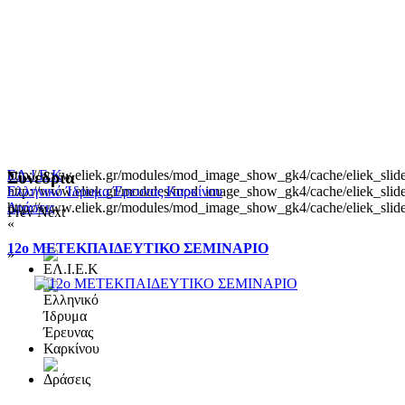
http://www.eliek.gr/modules/mod_image_show_gk4/cache/eliek_slide
ΕΛ.Ι.Ε.Κ
Συνεδρια
http://www.eliek.gr/modules/mod_image_show_gk4/cache/eliek_slide
Ελληνικό Ίδρυμα Έρευνας Καρκίνου
http://www.eliek.gr/modules/mod_image_show_gk4/cache/eliek_slide
Δράσεις
Prev
Next
«
12ο ΜΕΤΕΚΠΑΙΔΕΥΤΙΚΟ ΣΕΜΙΝΑΡΙΟ
»