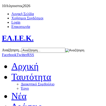
10
Αύγουστος
2026
Αρχική Σελίδα
Χρήσιμοι Συνδέσμοι
Login
Επικοινωνία
ΕΛ.Ι.Ε.Κ.
Αναζήτηση...
Facebook
Twitter
RSS
Αρχική
Ταυτότητα
Διοικητικό Συμβούλιο
Έργο
Νέα