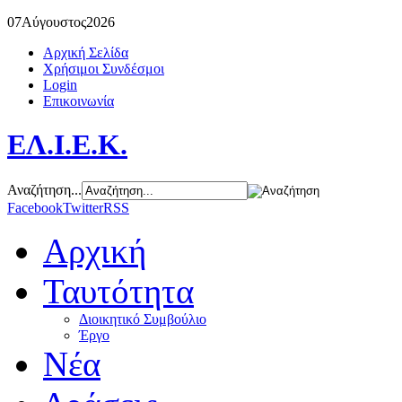
07
Αύγουστος
2026
Αρχική Σελίδα
Χρήσιμοι Συνδέσμοι
Login
Επικοινωνία
ΕΛ.Ι.Ε.Κ.
Αναζήτηση...
Facebook
Twitter
RSS
Αρχική
Ταυτότητα
Διοικητικό Συμβούλιο
Έργο
Νέα