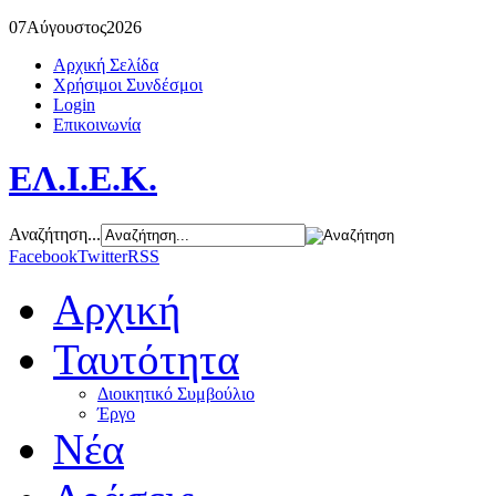
07
Αύγουστος
2026
Αρχική Σελίδα
Χρήσιμοι Συνδέσμοι
Login
Επικοινωνία
ΕΛ.Ι.Ε.Κ.
Αναζήτηση...
Facebook
Twitter
RSS
Αρχική
Ταυτότητα
Διοικητικό Συμβούλιο
Έργο
Νέα