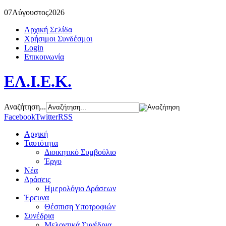
07
Αύγουστος
2026
Αρχική Σελίδα
Χρήσιμοι Συνδέσμοι
Login
Επικοινωνία
ΕΛ.Ι.Ε.Κ.
Αναζήτηση...
Facebook
Twitter
RSS
Αρχική
Ταυτότητα
Διοικητικό Συμβούλιο
Έργο
Νέα
Δράσεις
Ημερολόγιο Δράσεων
Έρευνα
Θέσπιση Υποτροφιών
Συνέδρια
Μελοντικά Συνέδρια