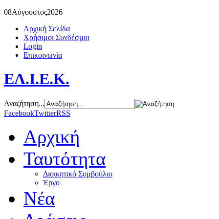
08
Αύγουστος
2026
Αρχική Σελίδα
Χρήσιμοι Συνδέσμοι
Login
Επικοινωνία
ΕΛ.Ι.Ε.Κ.
Αναζήτηση...
Facebook
Twitter
RSS
Αρχική
Ταυτότητα
Διοικητικό Συμβούλιο
Έργο
Νέα