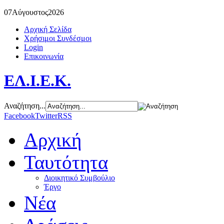
07
Αύγουστος
2026
Αρχική Σελίδα
Χρήσιμοι Συνδέσμοι
Login
Επικοινωνία
ΕΛ.Ι.Ε.Κ.
Αναζήτηση...
Facebook
Twitter
RSS
Αρχική
Ταυτότητα
Διοικητικό Συμβούλιο
Έργο
Νέα