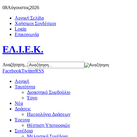
08
Αύγουστος
2026
Αρχική Σελίδα
Χρήσιμοι Συνδέσμοι
Login
Επικοινωνία
ΕΛ.Ι.Ε.Κ.
Αναζήτηση...
Facebook
Twitter
RSS
Αρχική
Ταυτότητα
Διοικητικό Συμβούλιο
Έργο
Νέα
Δράσεις
Ημερολόγιο Δράσεων
Έρευνα
Θέσπιση Υποτροφιών
Συνέδρια
Μελοντικά Συνέδρια