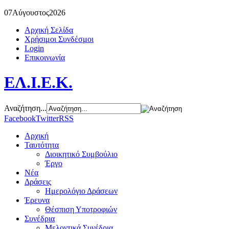
07
Αύγουστος
2026
Αρχική Σελίδα
Χρήσιμοι Συνδέσμοι
Login
Επικοινωνία
ΕΛ.Ι.Ε.Κ.
Αναζήτηση...
Facebook
Twitter
RSS
Αρχική
Ταυτότητα
Διοικητικό Συμβούλιο
Έργο
Νέα
Δράσεις
Ημερολόγιο Δράσεων
Έρευνα
Θέσπιση Υποτροφιών
Συνέδρια
Μελοντικά Συνέδρια