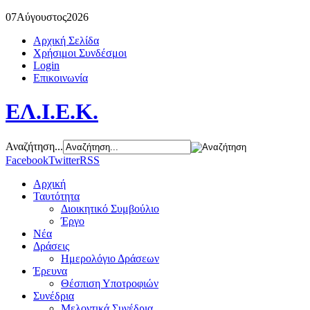
07
Αύγουστος
2026
Αρχική Σελίδα
Χρήσιμοι Συνδέσμοι
Login
Επικοινωνία
ΕΛ.Ι.Ε.Κ.
Αναζήτηση...
Facebook
Twitter
RSS
Αρχική
Ταυτότητα
Διοικητικό Συμβούλιο
Έργο
Νέα
Δράσεις
Ημερολόγιο Δράσεων
Έρευνα
Θέσπιση Υποτροφιών
Συνέδρια
Μελοντικά Συνέδρια