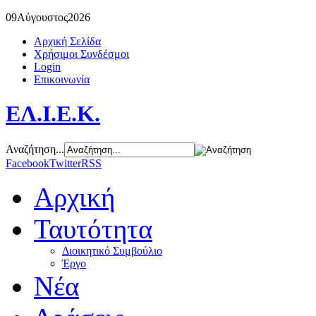
09
Αύγουστος
2026
Αρχική Σελίδα
Χρήσιμοι Συνδέσμοι
Login
Επικοινωνία
ΕΛ.Ι.Ε.Κ.
Αναζήτηση...
Facebook
Twitter
RSS
Αρχική
Ταυτότητα
Διοικητικό Συμβούλιο
Έργο
Νέα