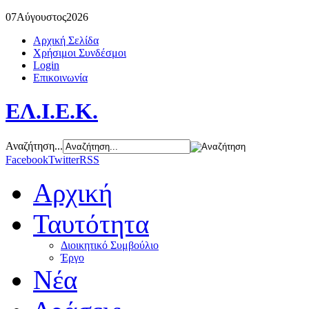
07
Αύγουστος
2026
Αρχική Σελίδα
Χρήσιμοι Συνδέσμοι
Login
Επικοινωνία
ΕΛ.Ι.Ε.Κ.
Αναζήτηση...
Facebook
Twitter
RSS
Αρχική
Ταυτότητα
Διοικητικό Συμβούλιο
Έργο
Νέα