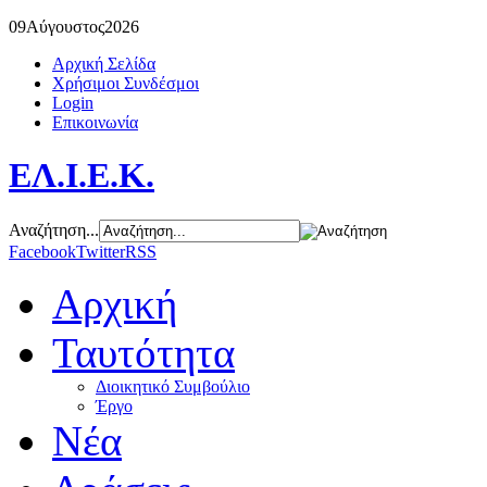
09
Αύγουστος
2026
Αρχική Σελίδα
Χρήσιμοι Συνδέσμοι
Login
Επικοινωνία
ΕΛ.Ι.Ε.Κ.
Αναζήτηση...
Facebook
Twitter
RSS
Αρχική
Ταυτότητα
Διοικητικό Συμβούλιο
Έργο
Νέα