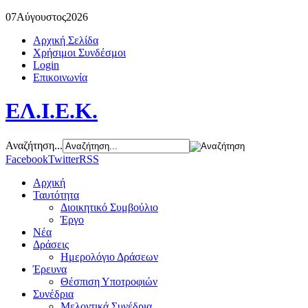
07
Αύγουστος
2026
Αρχική Σελίδα
Χρήσιμοι Συνδέσμοι
Login
Επικοινωνία
ΕΛ.Ι.Ε.Κ.
Αναζήτηση...
Facebook
Twitter
RSS
Αρχική
Ταυτότητα
Διοικητικό Συμβούλιο
Έργο
Νέα
Δράσεις
Ημερολόγιο Δράσεων
Έρευνα
Θέσπιση Υποτροφιών
Συνέδρια
Μελοντικά Συνέδρια