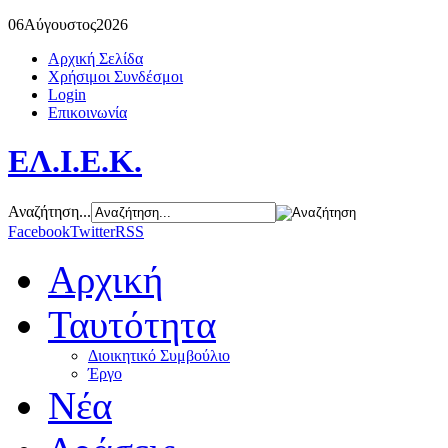
06
Αύγουστος
2026
Αρχική Σελίδα
Χρήσιμοι Συνδέσμοι
Login
Επικοινωνία
ΕΛ.Ι.Ε.Κ.
Αναζήτηση...
Facebook
Twitter
RSS
Αρχική
Ταυτότητα
Διοικητικό Συμβούλιο
Έργο
Νέα