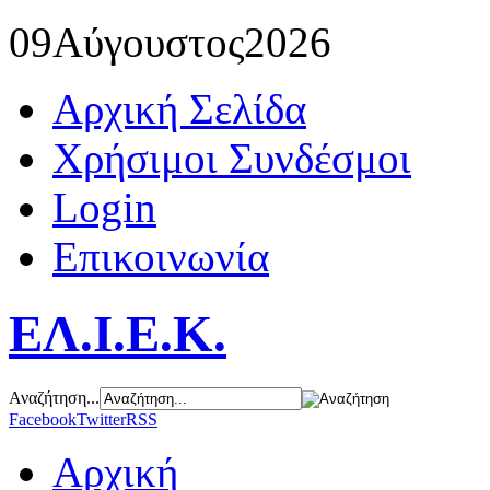
09
Αύγουστος
2026
Αρχική Σελίδα
Χρήσιμοι Συνδέσμοι
Login
Επικοινωνία
ΕΛ.Ι.Ε.Κ.
Αναζήτηση...
Facebook
Twitter
RSS
Αρχική