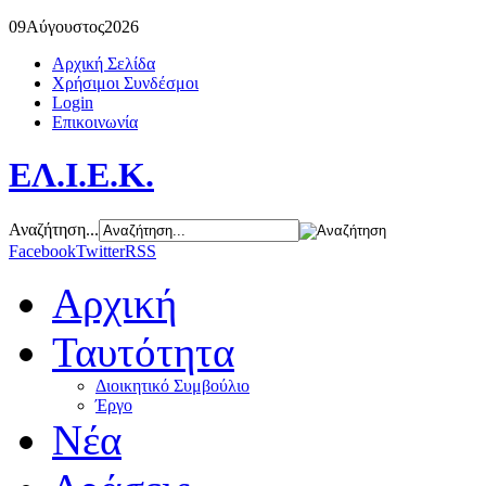
09
Αύγουστος
2026
Αρχική Σελίδα
Χρήσιμοι Συνδέσμοι
Login
Επικοινωνία
ΕΛ.Ι.Ε.Κ.
Αναζήτηση...
Facebook
Twitter
RSS
Αρχική
Ταυτότητα
Διοικητικό Συμβούλιο
Έργο
Νέα