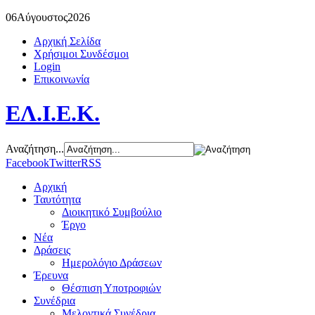
06
Αύγουστος
2026
Αρχική Σελίδα
Χρήσιμοι Συνδέσμοι
Login
Επικοινωνία
ΕΛ.Ι.Ε.Κ.
Αναζήτηση...
Facebook
Twitter
RSS
Αρχική
Ταυτότητα
Διοικητικό Συμβούλιο
Έργο
Νέα
Δράσεις
Ημερολόγιο Δράσεων
Έρευνα
Θέσπιση Υποτροφιών
Συνέδρια
Μελοντικά Συνέδρια