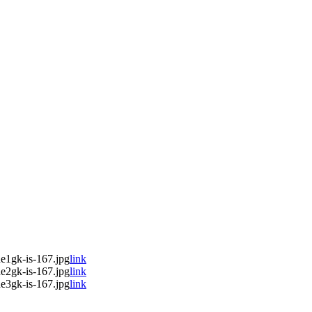
e1gk-is-167.jpg
link
e2gk-is-167.jpg
link
e3gk-is-167.jpg
link