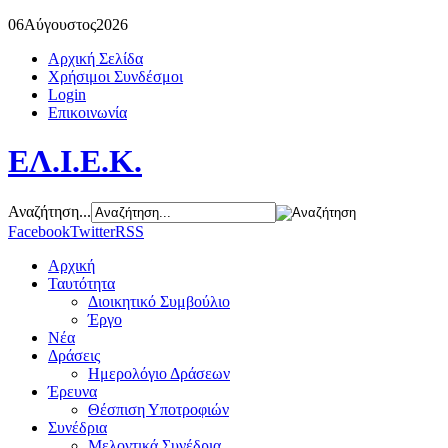
06
Αύγουστος
2026
Αρχική Σελίδα
Χρήσιμοι Συνδέσμοι
Login
Επικοινωνία
ΕΛ.Ι.Ε.Κ.
Αναζήτηση...
Facebook
Twitter
RSS
Αρχική
Ταυτότητα
Διοικητικό Συμβούλιο
Έργο
Νέα
Δράσεις
Ημερολόγιο Δράσεων
Έρευνα
Θέσπιση Υποτροφιών
Συνέδρια
Μελοντικά Συνέδρια