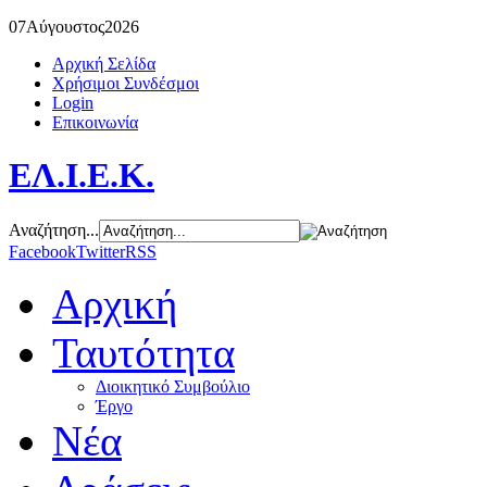
07
Αύγουστος
2026
Αρχική Σελίδα
Χρήσιμοι Συνδέσμοι
Login
Επικοινωνία
ΕΛ.Ι.Ε.Κ.
Αναζήτηση...
Facebook
Twitter
RSS
Αρχική
Ταυτότητα
Διοικητικό Συμβούλιο
Έργο
Νέα