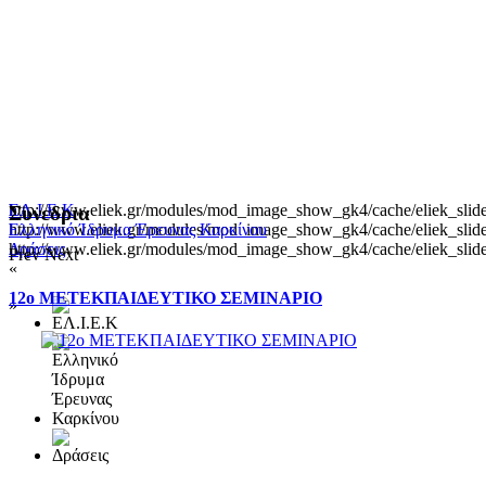
http://www.eliek.gr/modules/mod_image_show_gk4/cache/eliek_slide
ΕΛ.Ι.Ε.Κ
Συνεδρια
http://www.eliek.gr/modules/mod_image_show_gk4/cache/eliek_slide
Ελληνικό Ίδρυμα Έρευνας Καρκίνου
http://www.eliek.gr/modules/mod_image_show_gk4/cache/eliek_slide
Δράσεις
Prev
Next
«
12ο ΜΕΤΕΚΠΑΙΔΕΥΤΙΚΟ ΣΕΜΙΝΑΡΙΟ
»