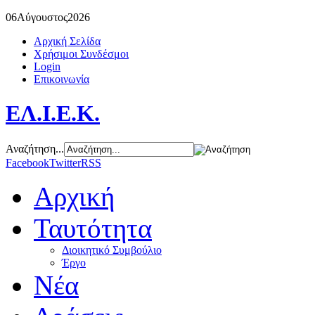
06
Αύγουστος
2026
Αρχική Σελίδα
Χρήσιμοι Συνδέσμοι
Login
Επικοινωνία
ΕΛ.Ι.Ε.Κ.
Αναζήτηση...
Facebook
Twitter
RSS
Αρχική
Ταυτότητα
Διοικητικό Συμβούλιο
Έργο
Νέα