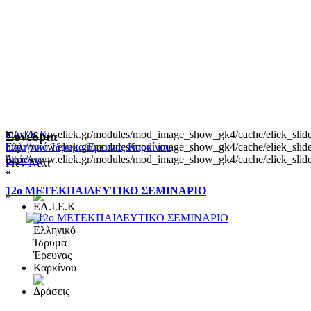
http://www.eliek.gr/modules/mod_image_show_gk4/cache/eliek_slide
ΕΛ.Ι.Ε.Κ
Συνεδρια
http://www.eliek.gr/modules/mod_image_show_gk4/cache/eliek_slide
Ελληνικό Ίδρυμα Έρευνας Καρκίνου
http://www.eliek.gr/modules/mod_image_show_gk4/cache/eliek_slide
Δράσεις
Prev
Next
«
12ο ΜΕΤΕΚΠΑΙΔΕΥΤΙΚΟ ΣΕΜΙΝΑΡΙΟ
»